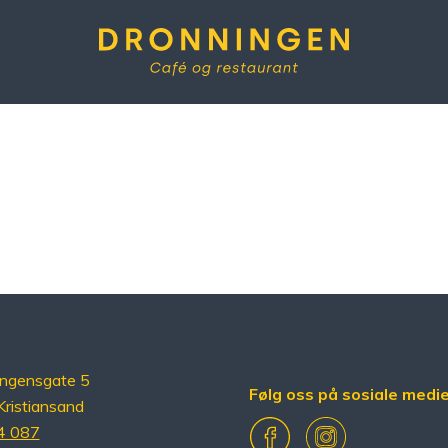
Dronningen
ingensgate 5
Følg oss på sosiale medi
ristiansand
Facebook
Instagram
4 087