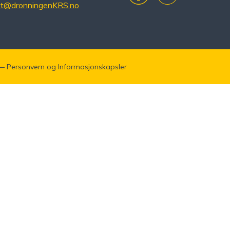
kt@dronningenKRS.no
—
Personvern
og
Informasjonskapsler