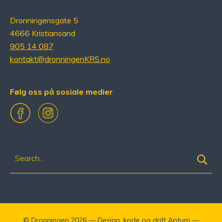
Dronningensgate 5
4666 Kristiansand
905 14 087
kontakt@dronningenKRS.no
Følg oss på sosiale medier
Facebook
Instagram
Søk
etter:
©
Dronningen
2026 — Design. kode og drift
Aptum
—