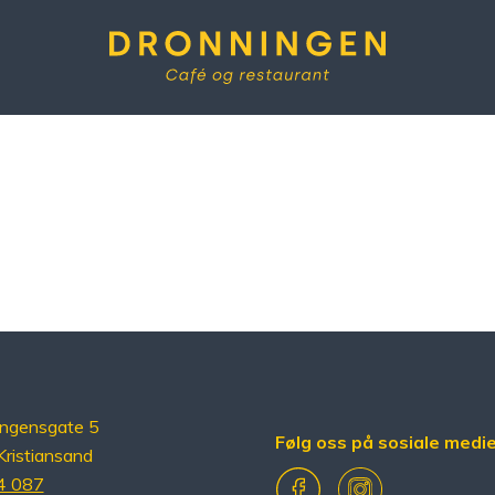
Dronningen
ingensgate 5
Følg oss på sosiale medi
ristiansand
Facebook
Instagram
4 087