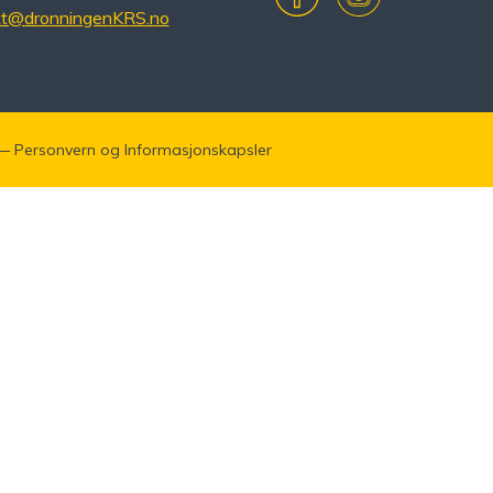
kt@dronningenKRS.no
—
Personvern
og
Informasjonskapsler