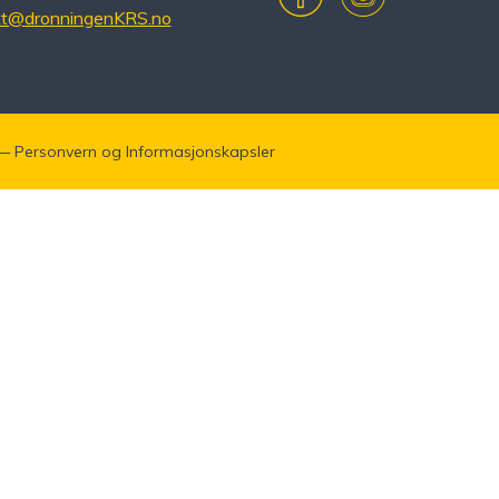
kt@dronningenKRS.no
—
Personvern
og
Informasjonskapsler