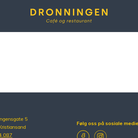
Dronningen
ingensgate 5
Følg oss på sosiale medi
ristiansand
Facebook
Instagram
4 087