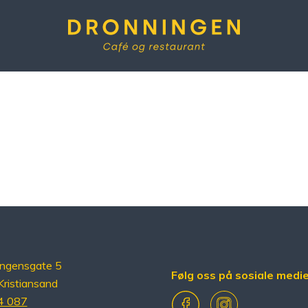
Dronningen
ingensgate 5
Følg oss på sosiale medi
ristiansand
Facebook
Instagram
4 087