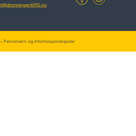
kt@dronningenKRS.no
—
Personvern
og
Informasjonskapsler