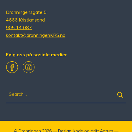
Dronningensgate 5
4666 Kristiansand
905 14 087
kontakt@dronningenKRS.no
Følg oss på sosiale medier
Facebook
Instagram
Søk
etter:
©
Dronningen
2026 — Design. kode og drift
Aptum
—